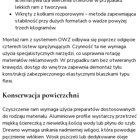
alternatywa dla wiercenia otworów w przypadku
lekkich ram z tworzywa.
Wkręty z kołkami rozporowymi – metoda zapewniająca
stabilność przy dużych formatach o wadze powyżej
trzech kilogramów.
Montaż ram z systemem OWZ odbywa się poprzez odgięcie
czterech listew sprężynujących. Czynność ta nie wymaga
użycia specjalistycznych narzędzi, co usprawnia rotację
materiałów reklamowych. W przypadku ram bez otwieranych
krawędzi, dostęp do wnętrza zapewnia demontaż tyłu
konstrukcji zabezpieczonego elastycznymi blaszkami typu
flexi.
Konserwacja powierzchni
Czyszczenie ram wymaga użycia preparatów dostosowanych
do rodzaju materiału. Aluminiowe profile wystarczy przetrzeć
miękką ściereczką z niewielką ilością wody lub płynu do szyb.
Drewno wymaga unikania nadmiernej wilgoci, która powoduje
pęcznienie włókien. Wosk pszczeli lub dedykowane oleje