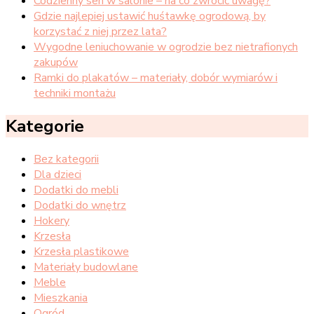
Codzienny sen w salonie – na co zwrócić uwagę?
Gdzie najlepiej ustawić huśtawkę ogrodową, by
korzystać z niej przez lata?
Wygodne leniuchowanie w ogrodzie bez nietrafionych
zakupów
Ramki do plakatów – materiały, dobór wymiarów i
techniki montażu
Kategorie
Bez kategorii
Dla dzieci
Dodatki do mebli
Dodatki do wnętrz
Hokery
Krzesła
Krzesła plastikowe
Materiały budowlane
Meble
Mieszkania
Ogród