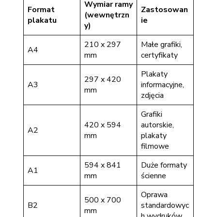
Wymiar ramy
Format
Zastosowan
(wewnętrzn
plakatu
ie
y)
210 x 297
Małe grafiki,
A4
mm
certyfikaty
Plakaty
297 x 420
A3
informacyjne,
mm
zdjęcia
Grafiki
420 x 594
autorskie,
A2
mm
plakaty
filmowe
594 x 841
Duże formaty
A1
mm
ścienne
Oprawa
500 x 700
B2
standardowyc
mm
h wydruków