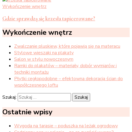
Wykończenie wnętrz
Gdzie sprawdzą się krzesła tapicerowane?
Wykończenie wnętrz
Zwalczanie pluskiew, które pojawią się na materacu
Stylowe wieszaki na plakaty
Salon w stylu nowoczesnym
Ramki do plakatów – materiały, dobór wymiarów i
techniki montażu
Płytki cegłopodobne – efektowna dekoracja ścian do
współczesnego loftu
Szukaj:
Ostatnie wpisy
Wygoda na tarasie – poduszka na leżak ogrodowy