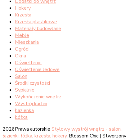
Dodatki do wnętrz
Hokery
Krzesła
Krzesła plastikowe
Materiały budowlane
Meble
Mieszkania
Ogród
Okna
Oświetlenie
Oświetlenie ledowe
Salon
Środki czystości
Sypialnie
Wykończenie wnętrz
Wystrój kuchni
Łazienka
Łóżka
2026Prawa autorskie
Stylowy wystrój wnętrz - salon,
łazienki, łóżka, krzesła, hokery
.
Blossom Chic | Stworzony