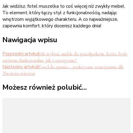
Jak widzisz, fotel muszelka to coś więcej niż zwykły mebel.
To element, który łączy styl z funkcjonalnością, nadając
wnętrzom wyjątkowego charakteru. A co najważniejsze,
zapewnia komfort, który docenisz każdego dnia!
Nawigacja wpisu
Poprzedni artykuł
Jak wybrać meble do przedpokoju, które będą
zarówno funkcjonalne, jak i estetyczne?
Następny artykuł
Fotel do spania – praktyczne rozwiązanie dla
Twojego wnętrza
Możesz również polubić…